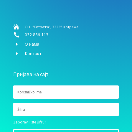

ОШ "Котража", 32235 Котража

032 856 113
E
О нама
E
Контакт
Пријава на сајт
Zaboravili ste šifru?