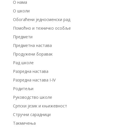
О нама
О школи
Обогаћени једносменски рад
Помоћно и техничко особље
Предмети
Предметна настава
Продужени боравак
Рад школе
Разредна настава
Разредна настава I-IV
Родитељи
Руководство школе
Српски језик и књижевност
Стручни сарадници
Такмичења