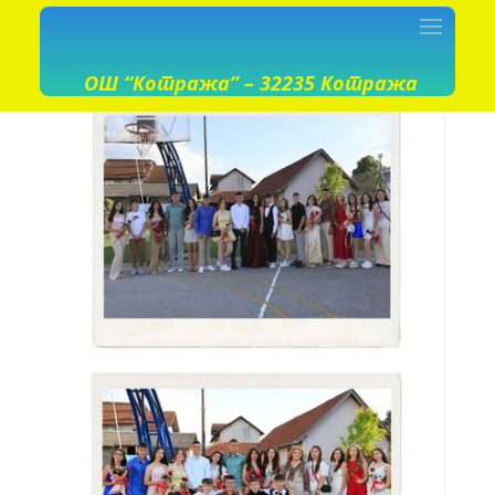
ОШ “Котража” – 32235 Котража