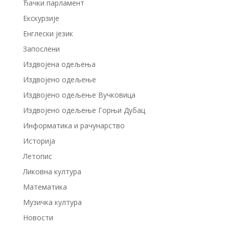
Ђачки парламент
Екскурзије
Енглески језик
Запослени
Издвојенa одељењa
Издвојено одељење
Издвојено одељење Вучковица
Издвојено одељење Горњи Дубац
Информатика и рачунарство
Историја
Летопис
Ликовна култура
Математика
Музичка култура
Новости