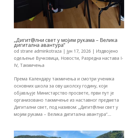
„Дигит@лни свет у мојим рукама – Велика
дигитална авантура“
od strane
adminkotraza
|
јун 17, 2026
|
Издвојено
одељење Вучковица
,
Новости
,
Разредна настава I-
IV
,
Такмичења
Према Календару такмичења и смотри ученика
основних школа за ову школску годину, који
објављује Министарство просвете, први пут је
организовано такмичење из наставног предмета
Дигитални свет, под називом: „Дигит@лни свет у
мојим рукама – Велика дигитална авантура“....