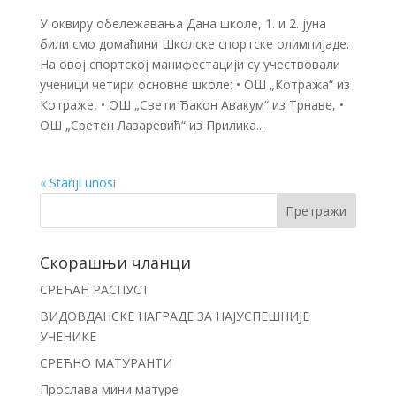
У оквиру обележавања Дана школе, 1. и 2. јуна
били смо домаћини Школске спортске олимпијаде.
На овој спортској манифестацији су учествовали
ученици четири основне школе: • ОШ „Котража“ из
Котраже, • ОШ „Свети Ђакон Авакум“ из Трнаве, •
ОШ „Сретен Лазаревић“ из Прилика...
« Stariji unosi
Скорашњи чланци
СРЕЋАН РАСПУСТ
ВИДОВДАНСКЕ НАГРАДЕ ЗА НАЈУСПЕШНИЈЕ
УЧЕНИКЕ
СРЕЋНО МАТУРАНТИ
Прослава мини матуре