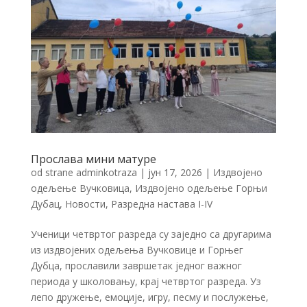
Прослава мини матуре
od strane
adminkotraza
|
јун 17, 2026
|
Издвојено
одељење Вучковица
,
Издвојено одељење Горњи
Дубац
,
Новости
,
Разредна настава I-IV
Ученици четвртог разреда су заједно са другарима
из издвојених одељења Вучковице и Горњег
Дубца, прославили завршетак једног важног
периода у школовању, крај четвртог разреда. Уз
лепо дружење, емоције, игру, песму и послужење,