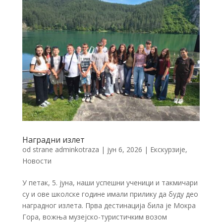
Наградни излет
od strane
adminkotraza
|
јун 6, 2026
|
Екскурзије
,
Новости
У петак, 5. јуна, наши успешни ученици и такмичари
су и ове школске године имали прилику да буду део
наградног излета. Прва дестинација била је Мокра
Гора, вожња музејско-туристичким возом