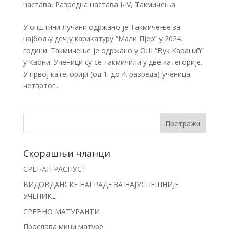
настава
,
Разредна настава I-IV
,
Такмичења
У општини Лучани одржано је Такмичење за
најбољу дечју карикатуру “Мали Пјер” у 2024.
години. Такмичење је одржано у ОШ “Вук Караџић”
у Каони. Ученици су се такмичили у две категорије.
У првој категорији (од 1. до 4. разреда) ученица
четвртог...
Скорашњи чланци
СРЕЋАН РАСПУСТ
ВИДОВДАНСКЕ НАГРАДЕ ЗА НАЈУСПЕШНИЈЕ
УЧЕНИКЕ
СРЕЋНО МАТУРАНТИ
Прослава мини матуре