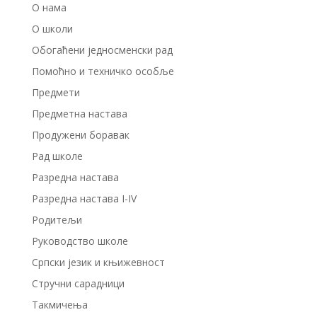
О нама
О школи
Обогаћени једносменски рад
Помоћно и техничко особље
Предмети
Предметна настава
Продужени боравак
Рад школе
Разредна настава
Разредна настава I-IV
Родитељи
Руководство школе
Српски језик и књижевност
Стручни сарадници
Такмичења