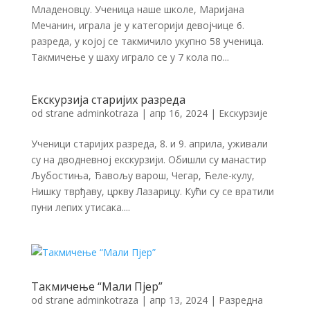
Младеновцу. Ученица наше школе, Маријана
Мечанин, играла је у категорији девојчице 6.
разреда, у којој се такмичило укупно 58 ученица.
Такмичење у шаху играло се у 7 кола по...
Екскурзија старијих разреда
od strane
adminkotraza
|
апр 16, 2024
|
Екскурзије
Ученици старијих разреда, 8. и 9. априла, уживали
су на дводневној екскурзији. Обишли су манастир
Љубостиња, Ђавољу варош, Чегар, Ћеле-кулу,
Нишку тврђаву, цркву Лазарицу. Кући су се вратили
пуни лепих утисака....
Tакмичење “Мали Пјер”
od strane
adminkotraza
|
апр 13, 2024
|
Разредна