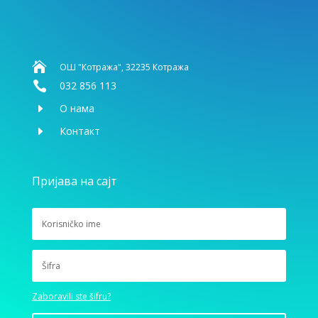

ОШ "Котража", 32235 Котража

032 856 113
E
О нама
E
Контакт
Пријава на сајт
Zaboravili ste šifru?