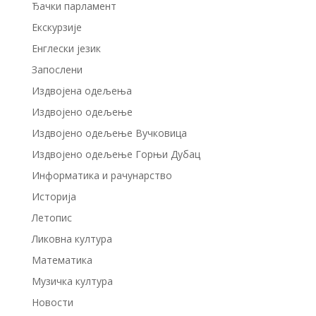
Ђачки парламент
Екскурзије
Енглески језик
Запослени
Издвојенa одељењa
Издвојено одељење
Издвојено одељење Вучковица
Издвојено одељење Горњи Дубац
Информатика и рачунарство
Историја
Летопис
Ликовна култура
Математика
Музичка култура
Новости