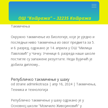
Окружно такмичење из Биологије
ОШ “Котража” – 32235 Котража
od strane
adminkotraza
|
апр 16, 2024
|
Биологија
,
Такмичења
Окружно такмичење из биологије, које је уједно и
последњи ниво такмичења из овог предмета за 5.
и 6. разред, одржано је 14. априла у ОШ “Милица
Павловић” у Чачку. Ученице 6. разреда наше школе
постигле су запажене резултате. Неда Вујичић је
добила диплому...
Републичко такмичење у шаху
od strane
adminkotraza
|
апр 16, 2024
|
Такмичења
,
Техника и технологија
Републичко такмичење у шаху одржано је у
Основној школи “Момчило Живојиновић” у