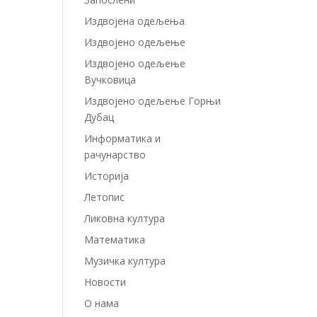
Издвојенa одељењa
Издвојено одељење
Издвојено одељење
Вучковица
Издвојено одељење Горњи
Дубац
Информатика и
рачунарство
Историја
Летопис
Ликовна култура
Математика
Музичка култура
Новости
О нама