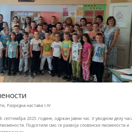
мености
ти
,
Разредна настава I-IV
. септембра 2025. године, одржан Јавни час. У уводном делу час
у писмености. Подсетили смо се развоја словенске писмености и
твртаци су...