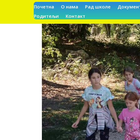
Почетна
О нама
Рад школе
Докумен
Родитељи
Контакт