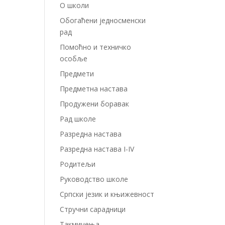
О школи
Обогаћени једносменски
рад
Помоћно и техничко
особље
Предмети
Предметна настава
Продужени боравак
Рад школе
Разредна настава
Разредна настава I-IV
Родитељи
Руководство школе
Српски језик и књижевност
Стручни сарадници
Такмичења