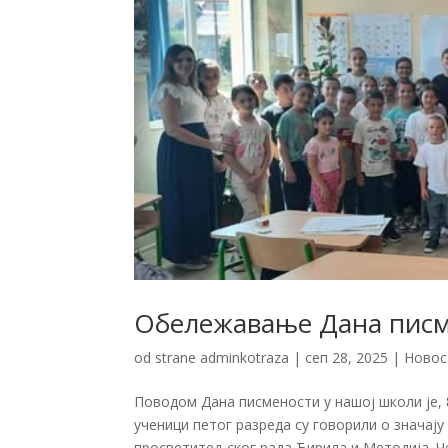
Обележавање Дана пис
od strane
adminkotraza
|
сеп 28, 2025
|
Новос
Поводом Дана писмености у нашој школи је, 8
ученици петог разреда су говорили о значај
просветитељског рада Ћирила и Методија. Че