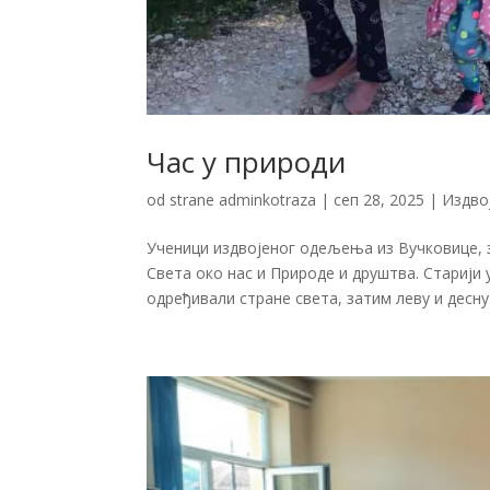
Час у природи
od strane
adminkotraza
|
сеп 28, 2025
|
Издво
Ученици издвојеног одељења из Вучковице, з
Света око нас и Природе и друштва. Старији 
одређивали стране света, затим леву и десну 