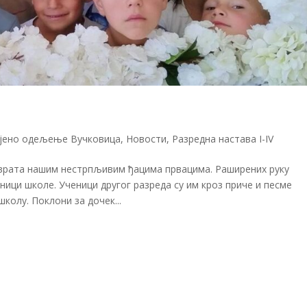
јено одељење Вучковица
,
Новости
,
Разредна настава I-IV
а врата нашим нестрпљивим ђацима првацима. Раширених руку
ници школе. Ученици другог разреда су им кроз приче и песме
колу. Поклони за дочек...