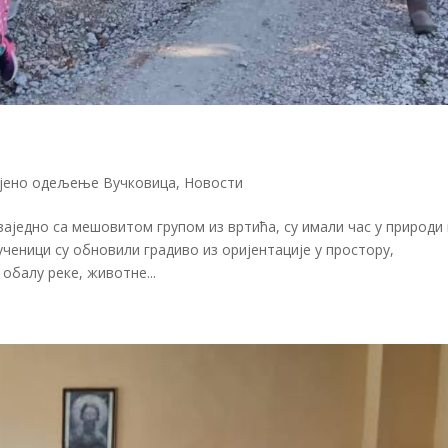
јено одељење Вучковица
,
Новости
аједно са мешовитом групом из вртића, су имали час у природи 
ученици су обновили градиво из оријентације у простору,
обалу реке, животне...