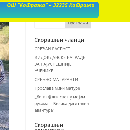
ОШ “Котража” – 32235 Котража
Скорашњи чланци
СРЕЋАН РАСПУСТ
ВИДОВДАНСКЕ НАГРАДЕ
ЗА НАЈУСПЕШНИЈЕ
УЧЕНИКЕ
СРЕЋНО МАТУРАНТИ
Прослава мини матуре
„Дигит@лни свет у мојим
рукама – Велика дигитална
авантура“
Скорашњи