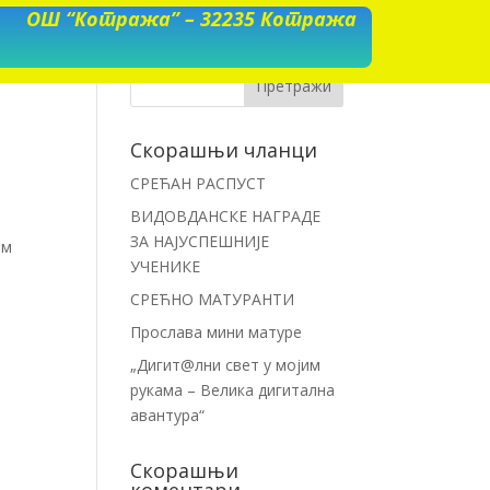
ОШ “Котража” – 32235 Котража
Скорашњи чланци
СРЕЋАН РАСПУСТ
ВИДОВДАНСКЕ НАГРАДЕ
ЗА НАЈУСПЕШНИЈЕ
ом
УЧЕНИКЕ
СРЕЋНО МАТУРАНТИ
Прослава мини матуре
„Дигит@лни свет у мојим
рукама – Велика дигитална
авантура“
Скорашњи