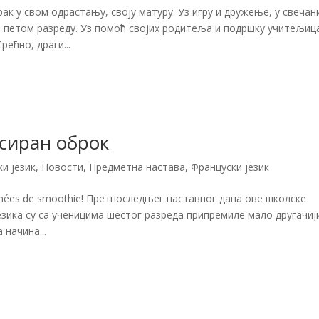
ак у свом одрастању, своју матуру. Уз игру и дружење, у свечан
а петом разреду. Уз помоћ својих родитеља и подршку учитељиц
рећно, драги...
нсиран оброк
ки језик
,
Новости
,
Предметна настава
,
Француски језик
urnées de smoothie! Претпоследњег наставног дана ове школске
језика су са ученицима шестог разреда припремиле мало другачиј
 начина...