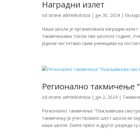
Наградни излет
od strane
adminkotraza
|
јун 30, 2024
|
Екскур
Наша школа је организовала наградни излет з
такмичењима током ове школске године. Учен
једном честитамо свим ученицима на постигну
Регионално такмичење 
od strane
adminkotraza
|
јун 2, 2024
|
Такмич
Регионално такмичење “Пажљивкова смотра 2
такмичењу је учествовало шест школа из окр
наше школе. Екипе првог и другог разреда су 