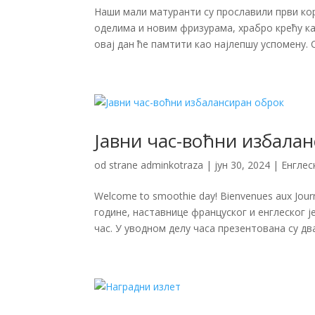
Наши мали матуранти су прославили први кор
оделима и новим фризурама, храбро крећу к
овај дан ће памтити као најлепшу успомену. С
Јавни час-воћни избала
od strane
adminkotraza
|
јун 30, 2024
|
Енглес
Welcome to smoothie day! Bienvenues aux Jo
године, наставнице француског и енглеског 
час. У уводном делу часа презентована су два