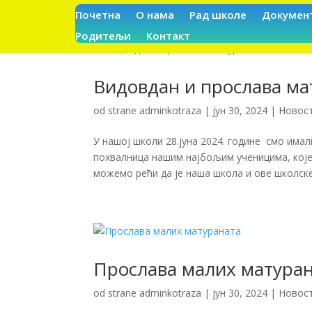
Почетна
О нама
Рад школе
Докумен
Родитељи
Контакт
Видовдан и прослава ма
od strane
adminkotraza
|
јун 30, 2024
|
Новос
У нашој школи 28.јуна 2024. године смо имал
похвалница нашим најбољим ученицима, које
можемо рећи да је наша школа и ове школске 
Прослава малих матура
od strane
adminkotraza
|
јун 30, 2024
|
Новос