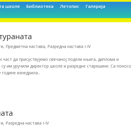
та школе
Библиотека
Летопис
Галерија
тураната
ти
,
Предметна настава
,
Разредна настава I-IV
и част да присуствујемо свечаној подели књига, диплома и
 су им уручили директор школе и разредне старешине. Са понос
године изнедрила...
ната
ти
,
Разредна настава I-IV