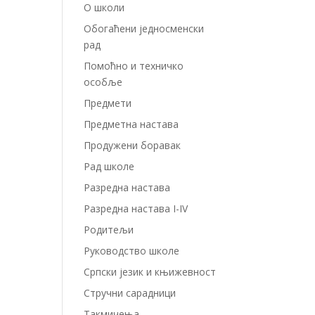
О школи
Обогаћени једносменски
рад
Помоћно и техничко
особље
Предмети
Предметна настава
Продужени боравак
Рад школе
Разредна настава
Разредна настава I-IV
Родитељи
Руководство школе
Српски језик и књижевност
Стручни сарадници
Такмичења