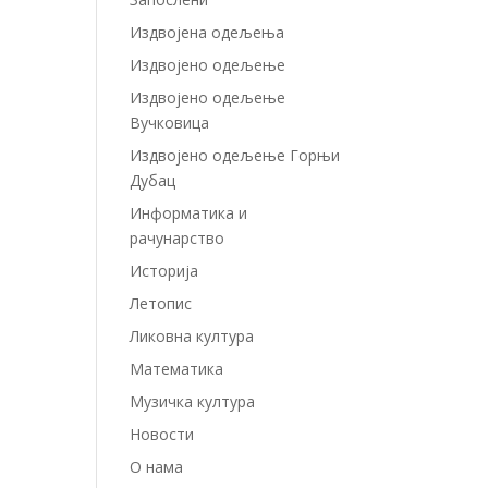
Издвојенa одељењa
Издвојено одељење
Издвојено одељење
Вучковица
Издвојено одељење Горњи
Дубац
Информатика и
рачунарство
Историја
Летопис
Ликовна култура
Математика
Музичка култура
Новости
О нама