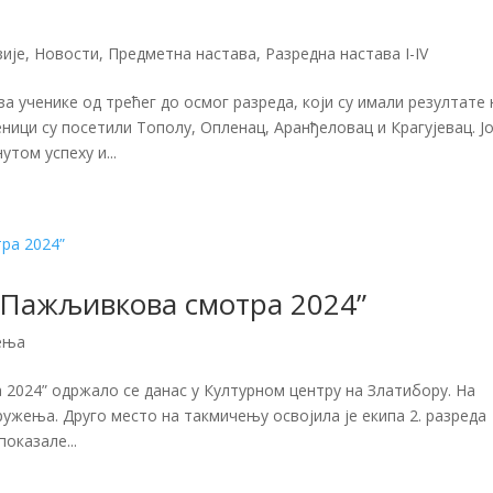
зије
,
Новости
,
Предметна настава
,
Разредна настава I-IV
а ученике од трећег до осмог разреда, који су имали резултате 
ици су посетили Тополу, Опленац, Аранђеловац и Крагујевац. Ј
том успеху и...
“Пажљивкова смотра 2024”
ења
024” одржало се данас у Културном центру на Златибору. На
ужења. Друго место на такмичењу освојила је екипа 2. разреда
показале...