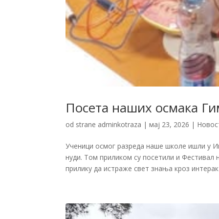
Посета наших осмака Ги
od strane
adminkotraza
|
мај 23, 2026
|
Новос
Ученици осмог разреда наше школе ишли у И
нуди. Том приликом су посетили и Фестивал н
прилику да истраже свет знања кроз интеракт