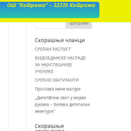
ОШ “Котража” – 32235 Котража
Скорашњи чланци
СРЕЋАН РАСПУСТ
ВИДОВДАНСКЕ НАГРАДЕ
ЗА НАЈУСПЕШНИЈЕ
УЧЕНИКЕ
СРЕЋНО МАТУРАНТИ
Прослава мини матуре
„Дигит@лни свет у мојим
рукама – Велика дигитална
авантура“
Скорашњи