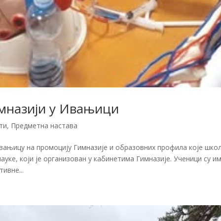
мназији у Ивањици
ти
,
Предметна настава
вањицу на промоцију Гимназије и образовних профила које шко
ауке, који је организован у кабинетима Гимназије. Ученици су и
ивне...