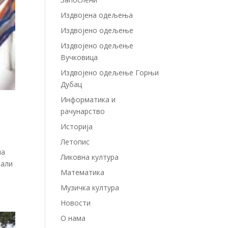
Издвојенa одељењa
Издвојено одељење
Издвојено одељење
Вучковица
Издвојено одељење Горњи
Дубац
Информатика и
рачунарство
Историја
Летопис
ла
Ликовна култура
мали
Математика
Музичка култура
Новости
О нама