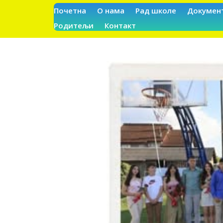
Почетна
О нама
Рад школе
Докумен
Родитељи
Контакт