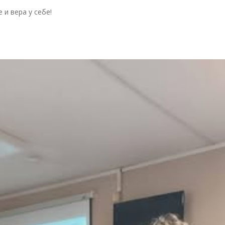
ри људи, велике идеје и вера у себ