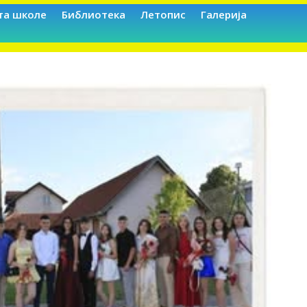
та школе
Библиотека
Летопис
Галерија