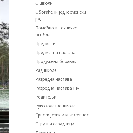
О школи
Обогаћени једносменски
рад
Помоћно и техничко
особље
Предмети
Предметна настава
Продужени боравак
Рад школе
Разредна настава
Разредна настава I-IV
Родитељи
Руководство школе
Српски језик и књижевност
Стручни сарадници
Такмичења