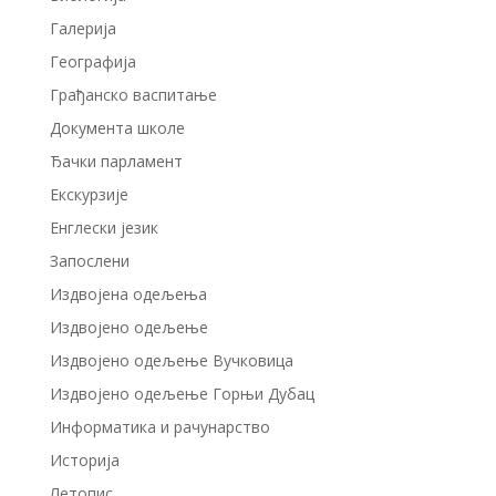
Галерија
Географија
Грађанско васпитање
Документа школе
Ђачки парламент
Екскурзије
Енглески језик
Запослени
Издвојенa одељењa
Издвојено одељење
Издвојено одељење Вучковица
Издвојено одељење Горњи Дубац
Информатика и рачунарство
Историја
Летопис