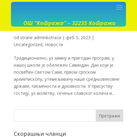
ОШ “Котража” – 32235 Котража
od strane
adminkotraza
|
феб 5, 2023
|
Uncategorized
,
Новости
Традиционално, уз химну и пригодан програм, у
нашој школи је обележен Савиндан. Дан који је
посвећен Светом Сави, првом српском
архиепископу, утемељивачу наше средњовековне
државе, писмености и духовности. У присуству
гостију, уз молитву, сечење славског колача и...
Скорашњи чланци