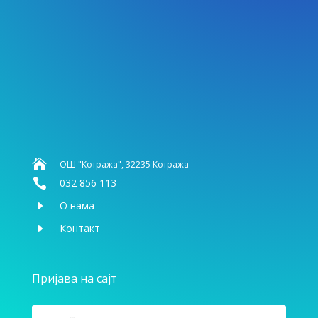

ОШ "Котража", 32235 Котража

032 856 113
E
О нама
E
Контакт
Пријава на сајт