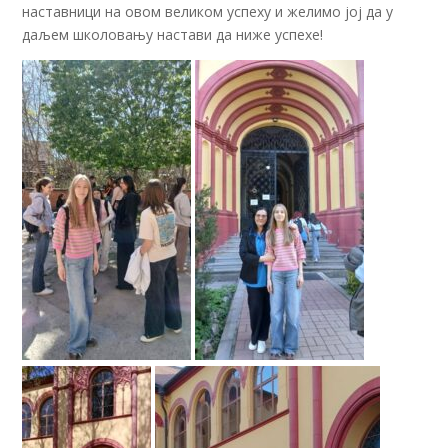
наставници на овом великом успеху и желимо јој да у
даљем школовању настави да ниже успехе!