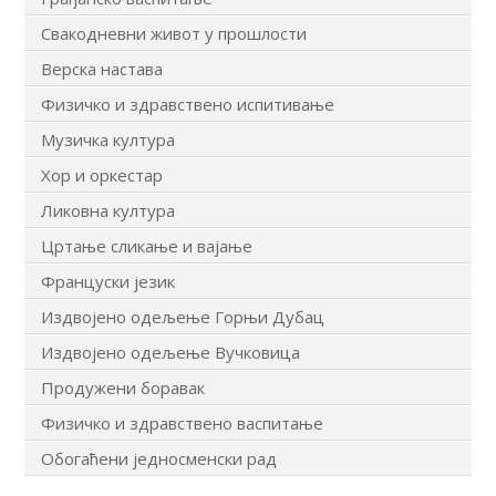
Свакодневни живот у прошлости
Верска настава
Физичко и здравствено испитивање
Музичка култура
Хор и оркестар
Ликовна култура
Цртање сликање и вајање
Француски језик
Издвојено одељење Горњи Дубац
Издвојено одељење Вучковица
Продужени боравак
Физичко и здравствено васпитање
Обогаћени једносменски рад