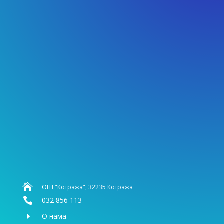

ОШ "Котража", 32235 Котража

032 856 113
E
О нама