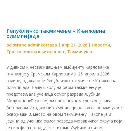
Републичко такмичење – Књижевна
олимпијада
od strane
adminkotraza
|
апр 27, 2026
|
Новости
,
Српски језик и књижевност
,
Такмичења
У дивном и несвакидашњем амбијенту Карловачке
гимназије у Сремским Карловцима, 25. априла 2026.
године, одржано је Републичко такмичење Књижевна
олимпијада. Нашу школу на овом такмичењу је
представљала ученица осмог разреда Љубица
Милутиновић са својом наставницом српског језика
Ангелином Икодиновић. Љубица је постигла велики успех
освојивши 3. место на овом такмичењу. Такође је и
једина од ученика осмог разреда Моравичког округа која
је освојила награду. Честитамо Љубици и њеној