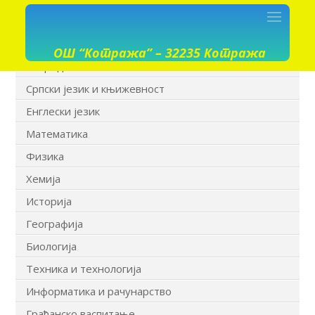
ОШ “Котража” – 32235 Котража
Разредна настава I-IV
Српски језик и књижевност
Енглески језик
Математика
Физика
Хемија
Историја
Географија
Биологија
Техника и технологија
Информатика и рачунарство
Грађанско васпитање