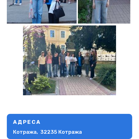
АДРЕСА
Котража, 32235 Котража