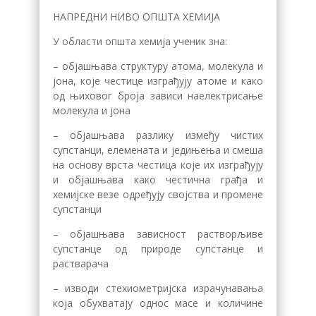
НАПРЕДНИ НИВО ОПШТА ХЕМИЈА
У области општа хемија ученик зна:
– објашњава структуру атома, молекула и
јона, које честице изграђују атоме и како
од њиховог броја зависи наелектрисање
молекула и јона
– објашњава разлику између чистих
супстанци, елемената и једињења и смеша
на основу врста честица које их изграђују
и објашњава како честична грађа и
хемијске везе одређују својства и промене
супстанци
– објашњава зависност растворљиве
супстанце од природе супстанце и
растварача
– изводи стехиометријска израчунавања
која обухватају однос масе и количине