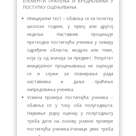
ЕЛЕМЕНТИ ПРАЋЕЊА И ВРЕДНОВАЊА У
ПОСТУПКУ ОЦЕЊИВАЊА
Иницијални тест – обавља се на почетку
школске године, у првој или другој
недељи. Наставник процењује
претходна постигнућа ученика у оквиру
одређене области, модула или теме,
која су од значаја за предмет. Резултат
иницијалног процењивања не оцењује
се и служи за планирање рада
наставника и даље праћење
напредовања ученика.
Усмена провера постигнућа ученика –
обавља се у току оба полугодишта.
Најмање једну оценау у полугодишту
треба дати на основу усмене провере
постигнућа ученика.Ученици увек треба