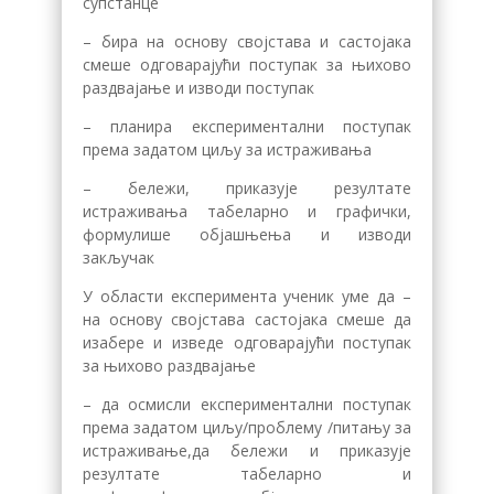
супстанце
– бира на основу својстава и састојака
смеше одговарајући поступак за њихово
раздвајање и изводи поступак
– планира експериментални поступак
према задатом циљу за истраживања
– бележи, приказује резултате
истраживања табеларно и графички,
формулише објашњења и изводи
закључак
У области експеримента ученик уме да –
на основу својстава састојака смеше да
изабере и изведе одговарајући поступак
за њихово раздвајање
– да осмисли експериментални поступак
према задатом циљу/проблему /питању за
истраживање,да бележи и приказује
резултате табеларно и