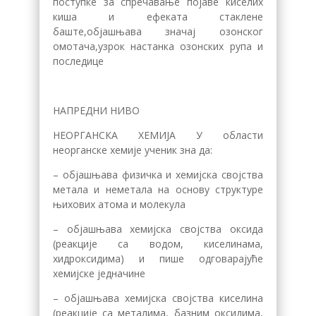
поступке за спречавање појаве киселих
киша и ефеката стаклене
баште,објашњава значај озонског
омотача,узрок настанка озонских рупа и
последице
НАПРЕДНИ НИВО
НЕОРГАНСКА ХЕМИЈА У области
неорганске хемије ученик зна да:
– објашњава физичка и хемијска својства
метала и неметала на основу структуре
њихових атома и молекула
– објашњава хемијска својства оксида
(реакције са водом, киселинама,
хидроксидима) и пише одговарајуће
хемијске једначине
– објашњава хемијска својства киселина
(реакције са металима, базним оксидима,