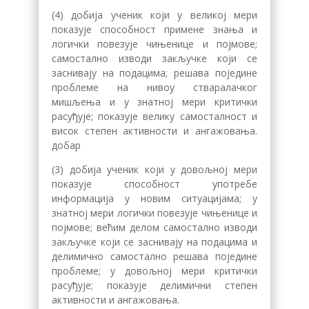
(4) добија ученик који у великој мери
показује способност примене знања и
лoгички пoвeзуje чињeницe и пojмoвe;
самостално изводи закључке који се
заснивају на подацима; решава поједине
проблеме на нивоу стваралачког
мишљења и у знатној мери критички
рaсуђуje; показује велику самосталност и
висок степен активности и ангажовања.
добар
(3) добија ученик који у довољној мери
показује способност употребе
информација у новим ситуацијама; у
знатној мери лoгички пoвeзуje чињeницe и
пojмoвe; већим делом самостално изводи
закључке који се заснивају на подацима и
делимично самостално решава поједине
проблеме; у довољној мери критички
рaсуђуje; показује делимични степен
активности и ангажовања.