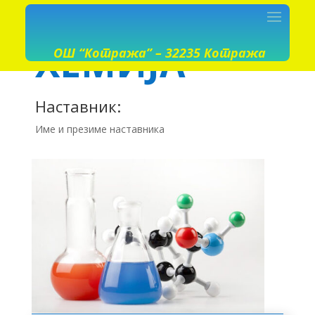
ХЕМИЈА
ОШ “Котража” – 32235 Котража
Наставник:
Име и презиме наставника