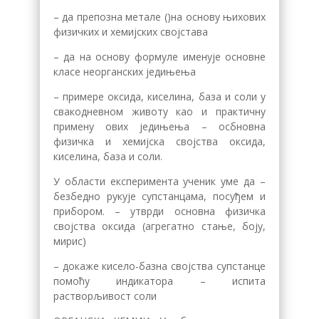
– да препозна метале ()на основу њихових
физичких и хемијских својстава
– да на основу формуле именује основне
класе неорганских једињења
– примере оксида, киселина, база и соли у
свакодневном животу као и практичну
примену ових једињења – осбновна
физичка и хемијска својства оксида,
киселина, база и соли.
У области експеримента ученик уме да –
безбедно рукује супстанцама, посуђем и
прибором. – утврди основна физичка
својства оксида (агрегатно стање, боју,
мирис)
– докаже кисело-базна својства супстанце
помоћу индикатора – испита
растворљивост соли