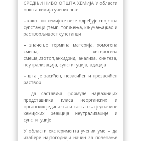
СРЕДЊИ НИВО ОПШТА ХЕМИЈА У области
општа хемија ученик зна:
– како тип хемијске везе одређује својства
супстанци (темп. топљења, кључања)као и
растворљивост супстанци
– значење термина материја, хомогена
смеша, хетерогена
смеша,изотоп,анхидрид, анализа, синтеза,
неутрализација, супституција, адиција
– шта је засићен, незасићен и презасићен
раствор
– да саставља формуле најважнијих
представника класа неорганских и
органских једињења и саставља једначине
хемијских реакција неутрализације и
супституције
У области експеримента ученик уме – да
изабере најпогоднији начин за повећање