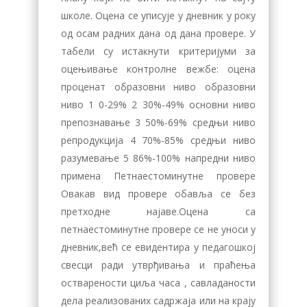
школе. Оцена се уписује у дневник у року
од осам радних дана од дана провере. У
табели су истакнути критеријуми за
оцењивање контролне вежбе: оцена
проценат образовни ниво образовни
ниво 1 0-29% 2 30%-49% основни ниво
препознавање 3 50%-69% средњи ниво
репродукција 4 70%-85% средњи ниво
разумевање 5 86%-100% напредни ниво
примена Петнаестоминутне провере
Овакав вид провере обавља се без
претходне најаве.Оцена са
петнаестоминутне провере се не уноси у
дневник,већ се евидентира у педагошкој
свесци ради утврђивања и праћења
остварености циља часа , савладаности
дела реализованих садржаја или на крају