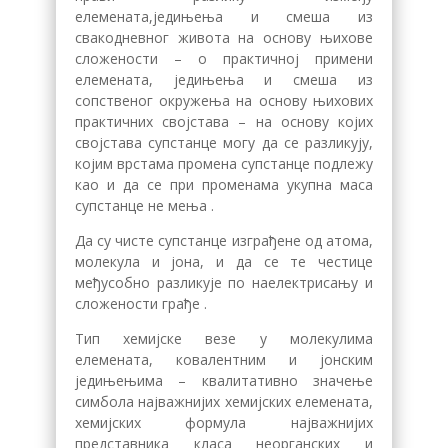
елемената,једињења и смеша из
свакодневног живота на основу њихове
сложености – о практичној примени
елемената, једињења и смеша из
сопственог окружења на основу њихових
практичних својстава – на основу којих
својстава супстанце могу да се разликују,
којим врстама промена супстанце подлежу
као и да се при променама укупна маса
супстанце не мења .
Да су чисте супстанце изграђене од атома,
молекула и јона, и да се те честице
међусобно разликује по наелектрисању и
сложености грађе .
Тип хемијске везе у молекулима
елемената, ковалентним и јонским
једињењима – квалитативно значење
симбола најважнијих хемијских елемената,
хемијских формула најважнијих
представника класа неорганских и