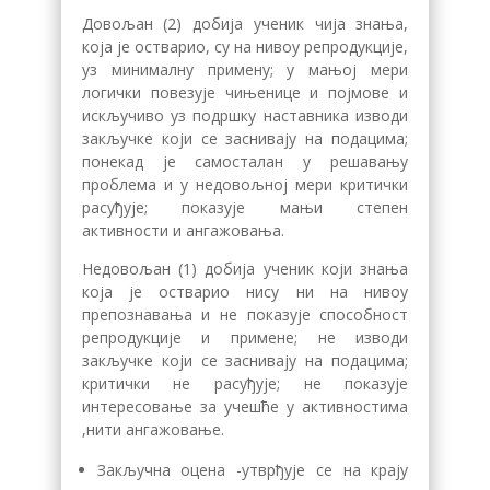
Довољан (2) добија ученик чија знања,
која је остварио, су на нивоу репродукције,
уз минималну примену; у мањој мери
лoгички пoвeзуje чињeницe и пojмoвe и
искључиво уз подршку наставника изводи
закључке који се заснивају на подацима;
понекад је самосталан у решавању
проблема и у недовољној мери критички
рaсуђуje; показује мањи степен
активности и ангажовања.
Недовољан (1) добија ученик који знања
која је остварио нису ни на нивоу
препознавања и не показује способност
репродукције и примене; не изводи
закључке који се заснивају на подацима;
критички не рaсуђуje; не показује
интересовање за учешће у активностима
,нити ангажовање.
Закључна оцена -утврђује се на крају