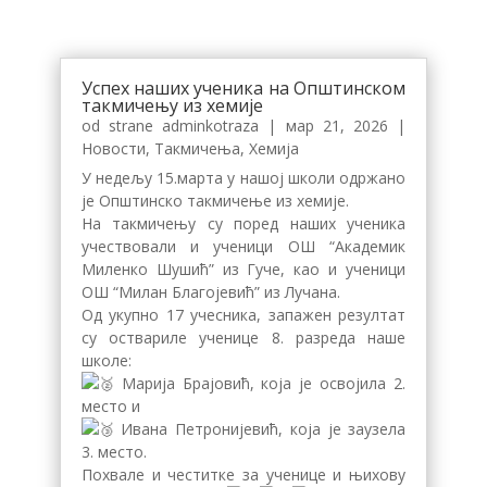
Успех наших ученика на Општинском
такмичењу из хемије
od strane
adminkotraza
|
мар 21, 2026
|
Новости
,
Такмичења
,
Хемија
У недељу 15.марта у нашој школи одржано
је Општинско такмичење из хемије.
На такмичењу су поред наших ученика
учествовали и ученици ОШ “Академик
Миленко Шушић” из Гуче, као и ученици
ОШ “Милан Благојевић” из Лучана.
Од укупно 17 учесника, запажен резултат
су оствариле ученице 8. разреда наше
школе:
Марија Брајовић, која је освојила 2.
место и
Ивана Петронијевић, која је заузела
3. место.
Похвале и честитке за ученице и њихову