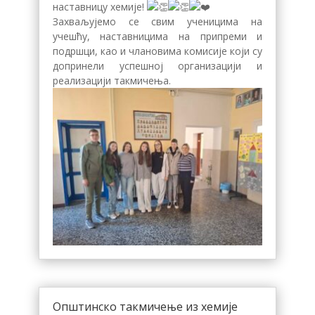
наставницу хемије!
Захваљујемо се свим ученицима на
учешћу, наставницима на припреми и
подршци, као и члановима комисије који су
допринели успешној организацији и
реализацији такмичења.
Општинско такмичење из хемије