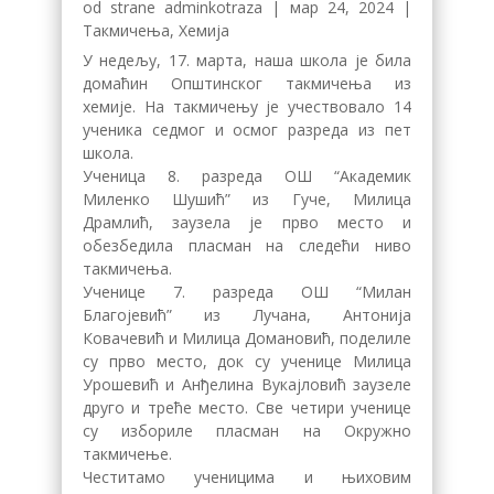
od strane
adminkotraza
|
мар 24, 2024
|
Такмичења
,
Хемија
У недељу, 17. марта, наша школа је била
домаћин Општинског такмичења из
хемије. На такмичењу је учествовало 14
ученика седмог и осмог разреда из пет
школа.
Ученица 8. разреда ОШ “Академик
Миленко Шушић” из Гуче, Милица
Драмлић, заузела је прво место и
обезбедила пласман на следећи ниво
такмичења.
Ученице 7. разреда ОШ “Милан
Благојевић” из Лучана, Антонија
Ковачевић и Милица Домановић, поделиле
су прво место, док су ученице Милица
Урошевић и Анђелина Вукајловић заузеле
друго и треће место. Све четири ученице
су избориле пласман на Окружно
такмичење.
Честитамо ученицима и њиховим