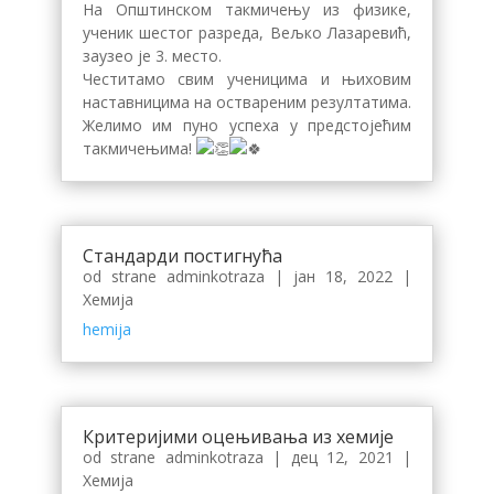
На Општинском такмичењу из физике,
ученик шестог разреда, Вељко Лазаревић,
заузео је 3. место.
Честитамо свим ученицима и њиховим
наставницима на оствареним резултатима.
Желимо им пуно успеха у предстојећим
такмичењима!
Стандарди постигнућа
od strane
adminkotraza
|
јан 18, 2022
|
Хемија
hemija
Критеријими оцењивања из хемије
od strane
adminkotraza
|
дец 12, 2021
|
Хемија