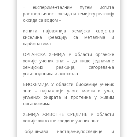
– експерименталним путем испита
растворљивост оксида и хемијску реакцију
оксида са водом –
испита најважнија хемијска својства
киселина (реакцију са металима и
карбонатима
ОРГАНСКА ХЕМИЈА У области органске
хемије ученик зна: – да пише једначине
хемијских реакција, сагоревања
угљоводоника и алкохола
БИОХЕМИЈА У области биохемије ученик
зна: – најважније улоге масти и уља,
угљених хидрата и протеина у живим
организмима
ХЕМИЈА ЖИВОТНЕ СРЕДИНЕ У области
хемије животне средине ученик зна:
-објашњава настајање,последице и