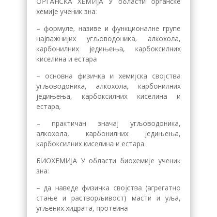
ОРГАНСКА ХЕМИЈА У области органске
хемије ученик зна:
– формуле, називе и функционалне групе
најважнијих угљоводоника, алкохола,
карбонилних једињења, карбоксилних
киселина и естара
– основна физичка и хемијска својства
угљоводоника, алкохола, карбонилних
једињења, карбоксилних киселина и
естара,
– практичан значај угљоводоника,
алкохола, карбонилних једињења,
карбоксилних киселина и естара.
БИОХЕМИЈА У области биохемије ученик
зна:
– да наведе физичка својства (агрегатно
стање и растворљивост) масти и уља,
угљених хидрата, протеина