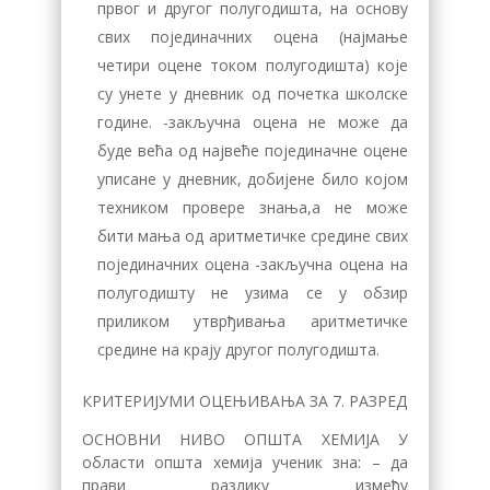
првог и другог полугодишта, на основу
свих појединачних оцена (најмање
четири оцене током полугодишта) које
су унете у дневник од почетка школске
године. -закључна оцена не може да
буде већа од највеће појединачне оцене
уписане у дневник, добијене било којом
техником провере знања,а не може
бити мања од аритметичке средине свих
појединачних оцена -закључна оцена на
полугодишту не узима се у обзир
приликом утврђивања аритметичке
средине на крају другог полугодишта.
КРИТЕРИЈУМИ ОЦЕЊИВАЊА ЗА 7. РАЗРЕД
ОСНОВНИ НИВО ОПШТА ХЕМИЈА У
области општа хемија ученик зна: – да
прави разлику између