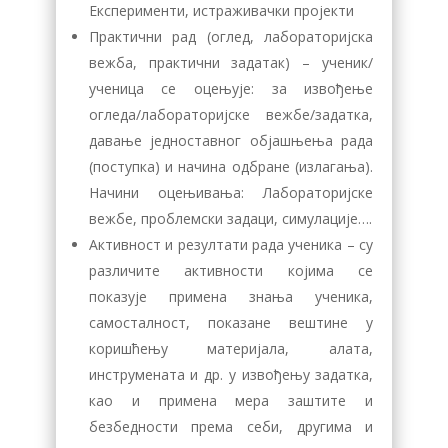
Експерименти, истраживачки пројекти
Практични рад (оглед, лабораторијска
вежба, практични задатак) – ученик/
ученица се оцењује: за извођење
огледа/лабораторијске вежбе/задатка,
давање једноставног објашњења рада
(поступка) и начина одбране (излагања).
Начини оцењивања: Лабораторијске
вежбе, проблемски задаци, симулације….
Активност и резултати рада ученика – су
различите активности којима се
показује примена знања ученика,
самосталност, показане вештине у
коришћењу материјала, алата,
инструмената и др. у извођењу задатка,
као и примена мера заштите и
безбедности према себи, другима и