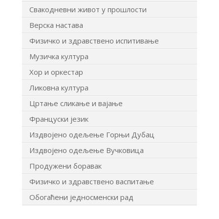
Свакодневни живот у прошлости
Верска настава
Физичко и здравствено испитивање
Музичка култура
Хор и оркестар
Ликовна култура
Цртање сликање и вајање
Француски језик
Издвојено одељење Горњи Дубац
Издвојено одељење Вучковица
Продужени боравак
Физичко и здравствено васпитање
Обогаћени једносменски рад