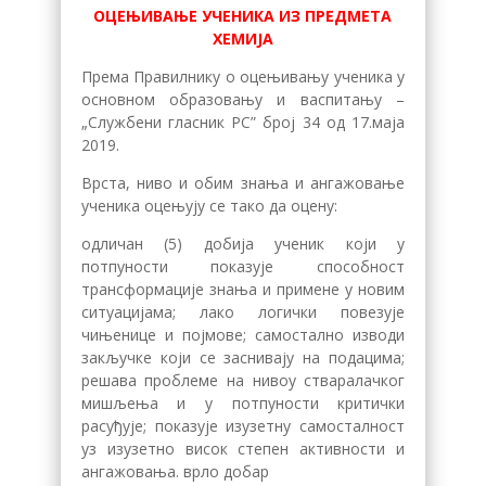
ОЦЕЊИВАЊЕ УЧЕНИКА ИЗ ПРЕДМЕТА
ХЕМИЈА
Према Правилнику о оцењивању ученика у
основном образовању и васпитању –
„Службени гласник РС” број 34 од 17.маја
2019.
Врста, ниво и обим знања и ангажовање
ученика оцењују се тако да оцену:
одличан (5) добија ученик који у
потпуности показује способност
трансформације знања и примене у новим
ситуацијама; лако лoгички пoвeзуje
чињeницe и пojмoвe; самостално изводи
закључке који се заснивају на подацима;
решава проблеме на нивоу стваралачког
мишљења и у потпуности критички
рaсуђуje; показује изузетну самосталност
уз изузетно висок степен активности и
ангажовања. врло добар