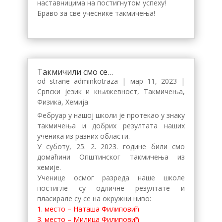
наставницима на постигнутом успеху!
Браво за све учеснике такмичења!
Такмичили смо се…
od strane
adminkotraza
|
мар 11, 2023
|
Српски језик и књижевност
,
Такмичења
,
Физика
,
Хемија
Фебруар у нашој школи је протекао у знаку
такмичења и добрих резултата наших
ученика из разних области.
У суботу, 25. 2. 2023. године били смо
домаћини Општинског такмичења из
хемије.
Ученице осмог разреда наше школе
постигле су одличне резултате и
пласирале су се на окружни ниво:
1. место – Наташа Филиповић
3. место – Милица Филиповић