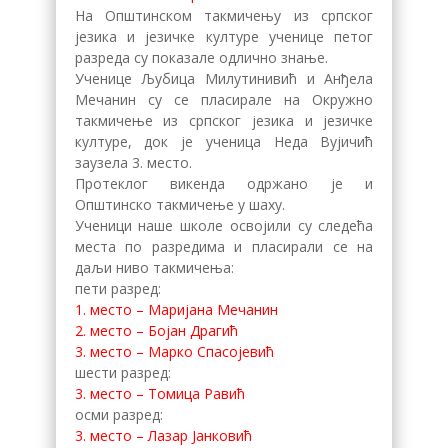
На Општинском такмичењу из српског
језика и језичке културе ученице петог
разреда су показале одлично знање.
Ученице Љубица Милутинивић и Анђела
Мечанин су се пласирале на Окружно
такмичење из српског језика и језичке
културе, док је ученица Неда Вујичић
заузела 3. место.
Протеклог викенда одржано је и
Општинско такмичење у шаху.
Ученици наше школе освојили су следећа
места по разредима и пласирали се на
даљи ниво такмичења:
пети разред:
1. место – Маријана Мечанин
2. место – Бојан Драгић
3. место – Марко Спасојевић
шести разред:
3. место – Томица Равић
осми разред:
3. место – Лазар Јанковић