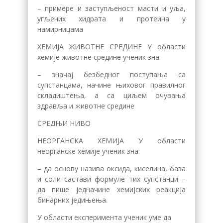
– примере и заступљеност масти и уља,
угљених хидрата и протеина у
намирницама
ХЕМИЈА ЖИВОТНЕ СРЕДИНЕ У области
хемије животне средине ученик зна:
– значај безбедног поступања са
супстанцама, начине њиховог правилног
складиштења, а са циљем очувања
здравља и животне средине
СРЕДЊИ НИВО
НЕОРГАНСКА ХЕМИЈА У области
неорганске хемије ученик зна:
– да основу назива оксида, киселина, база
и соли састави формуле тих супстанци –
да пише једначине хемијских реакција
бинарних једињења.
У области експеримента ученик уме да