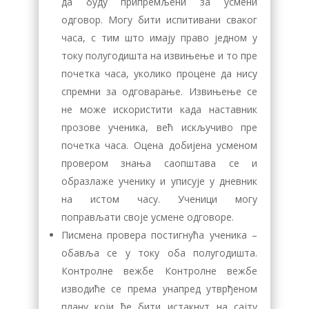
да буду припремљени за усмени
одговор. Могу бити испитивани сваког
часа, с тим што имају право једном у
току полугодишта на извињење и то пре
почетка часа, уколико процене да нису
спремни за одговарање. Извињење се
не може искористити када наставник
прозове ученика, већ искључиво пре
почетка часа. Оцена добијена усменом
провером знања саопштава се и
образлаже ученику и уписује у дневник
на истом часу. Ученици могу
поправљати своје усмене одговоре.
Писмена провера постигнућа ученика –
обавља се у току оба полугодишта.
Контролне вежбе Контролне вежбе
изводиће се према унапред утврђеном
плану који ће бити истакнут на сајту