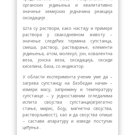
органских једињења и квалитативно
значење хемијских једначина реакција
оксидације .
Шта су раствори, како настају и примере
раствора у свакодневном животу –
значење следећих термина: супстанца,
смеша, раствор, растварање, елементи
једињења, атом, молекул, јон, ковалентна
веза, јонска веза, оксидација, оксиди
киселина, база, со индикатор.
У области експеримента ученик уме да –
загрева супстанцу на безбедан начин –
измери масу, запремину и температуру
супстанце – у једноставним огледалима
испита својства супстанци(агрегатно
стање, мирис, боју, магнетна својства,
растворљивост), као и да својства опише
– састави апаратуру и изведе поступак
цеђења .