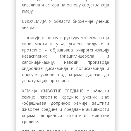
киселина и естара на основу својства која
имају
БИОХЕМИЈА У области биохемије ученик
зна да:
– описује основну структуру молекула који
чине масти и уља, угљене хидрате и
протеине – објашњава хидрогенизацију
незасићених триациглицерола и
сапонификацију, наводи производе
хидролизе дисахарида и полисахарида и
описује услове под којима долази до
денатурације протеина.
ХЕМИЈА ЖИВОТНЕ СРЕДИНЕ У области
хемије животне средине ученик зна:
-објашњава допринос хемије заштити
животне средине и предлаже активности
којима доприноси сзаштити животне
средине.