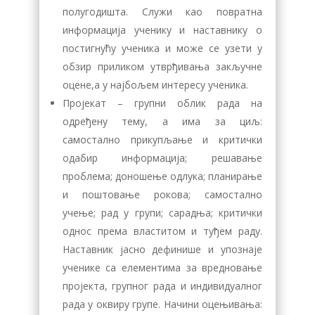
полугодишта. Служи као повратна
информација ученику и наставнику о
постигнућу ученика и може се узети у
обзир приликом утврђивања закључне
оцене,а у најбољем интересу ученика.
Пројекат – групни облик рада на
одређену тему, а има за циљ:
самостално прикупљање и критички
одабир информација; решавање
проблема; доношење одлука; планирање
и поштовање рокова; самостално
учење; рад у групи; сарадња; критички
однос према властитом и туђем раду.
Наставник јасно дефинише и упознаје
ученике са елементима за вредновање
пројекта, групног рада и индивидуалног
рада у оквиру групе. Начини оцењивања: