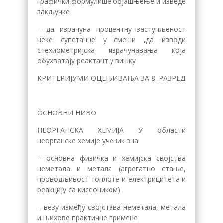
графички,формулише објашњење и изведе
закључке
– да израчуна процентну заступљеност
неке супстанце у смеши ,да изводи
стехиометријска израчунавања која
обухватају реактант у вишку
КРИТЕРИЈУМИ ОЦЕЊИВАЊА ЗА 8. РАЗРЕД
ОСНОВНИ НИВО
НЕОРГАНСКА ХЕМИЈА У области
неорганске хемије ученик зна:
– основна физичка и хемијска својства
неметала и метала (агрегатно стање,
проводљивост топлоте и електрицитета и
реакцију са кисеоником)
– везу између својстава неметала, метала
и њихове практичне примене