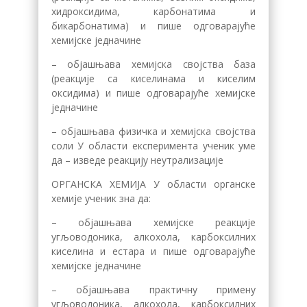
хидроксидима, карбонатима и
бикарбонатима) и пише одговарајуће
хемијске једначине
– објашњава хемијска својства база
(реакције са киселинама и киселим
оксидима) и пише одговарајуће хемијске
једначине
– објашњава физичка и хемијска својства
соли У области експеримента ученик уме
да – изведе реакцију неутрализације
ОРГАНСКА ХЕМИЈА У области органске
хемије ученик зна да:
– објашњава хемијске реакције
угљоводоника, алкохола, карбоксилних
киселина и естара и пише одговарајуће
хемијске једначине
– објашњава практичну примену
угљоводоника, алкохола, карбоксилних