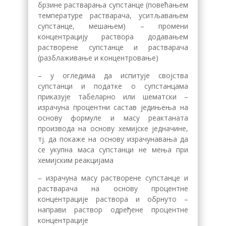
брзине растварања супстанце (повећањем
температуре растварача, уситљавањем
супстанце, мешањем) – промени
концентрацију раствора додавањем
растворене супстанце и растварача
(разблаживање и концентровање)
– у огледима да испитује својства
супстанци и податке о супстанцама
приказује табеларно или шематски –
израчуна процентни састав једињења на
основу формуле и масу реактаната
производа на основу хемијске једначине,
тј. да покаже на основу израчунавања да
се укупна маса супстанци не мења при
хемијским реакцијама
– израчуна масу растворене супстанце и
растварача на основу процентне
концентрације раствора и обрнуто –
направи раствор одређене процентне
концентрације