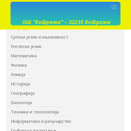
ОШ “Котража” – 32235 Котража
Разредна настава I-IV
Српски језик и књижевност
Енглески језик
Математика
Физика
Хемија
Историја
Географија
Биологија
Техника и технологија
Информатика и рачунарство
Грађанско васпитање