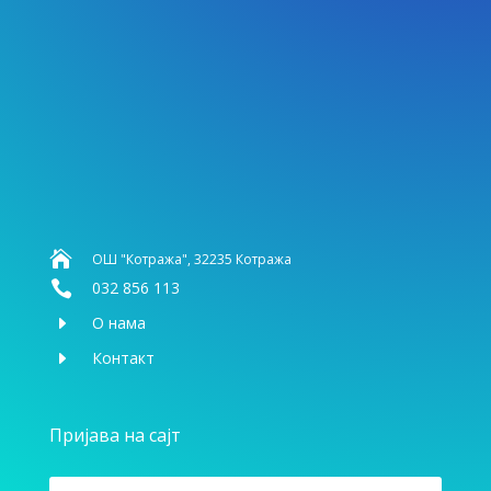

ОШ "Котража", 32235 Котража

032 856 113
E
О нама
E
Контакт
Пријава на сајт