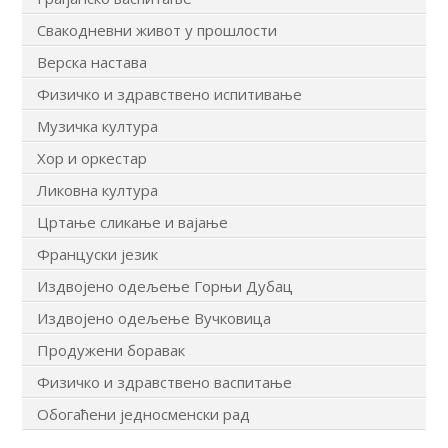
Свакодневни живот у прошлости
Верска настава
Физичко и здравствено испитивање
Музичка култура
Хор и оркестар
Ликовна култура
Цртање сликање и вајање
Француски језик
Издвојено одељење Горњи Дубац
Издвојено одељење Вучковица
Продужени боравак
Физичко и здравствено васпитање
Обогаћени једносменски рад