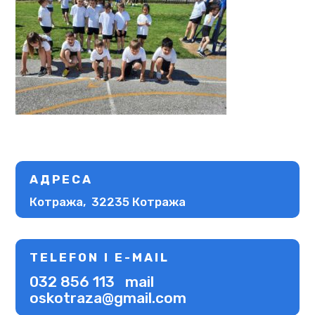
АДРЕСА
Котража, 32235 Котража
TELEFON I E-MAIL
032 856 113 mail
oskotraza@gmail.com